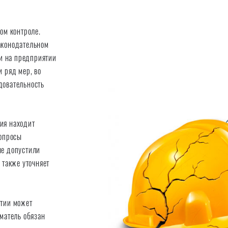
ом контроле.
аконодательном
ли на предприятии
 ряд мер, во
довательность
ия находит
вопросы
ые допустили
 также уточняет
ятии может
иматель обязан