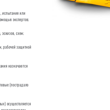
, испытания или
помощью экспертов;
 эскизов, схем;
м, рабочей защитной
вания назначаются
повые (пострадало
ных) осуществляется