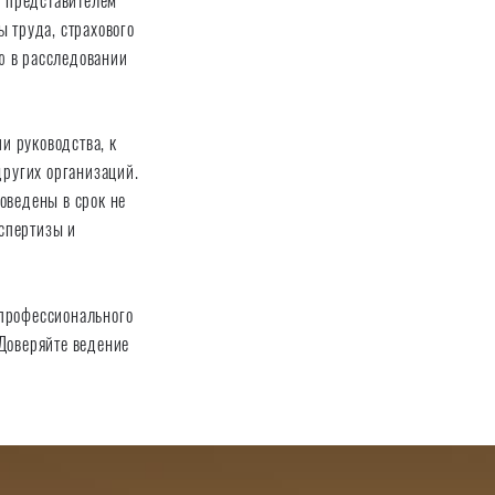
 представителем
 труда, страхового
ию в расследовании
и руководства, к
других организаций.
оведены в срок не
кспертизы и
профессионального
Доверяйте ведение